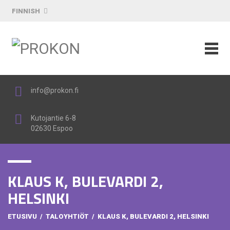
FINNISH
info@prokon.fi
Kutojantie 6-8
02630 Espoo
KLAUS K, BULEVARDI 2,
HELSINKI
ETUSIVU
/
TALOYHTIÖT
/
KLAUS K, BULEVARDI 2, HELSINKI